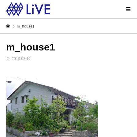
m_house1
m_house1
2010.02.10