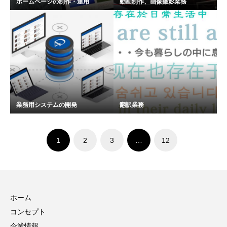
ホームページの制作・運用
動画制作、画像撮影業務
業務用システムの開発
翻訳業務
1
2
3
…
12
ホーム
コンセプト
企業情報